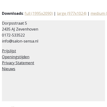
Downloads
:
full (1995x2090)
|
large (977x1024)
|
medium (
Dorpsstraat 5
2435 AJ Zevenhoven
0172-533522
info@salon-sensa.nl
Prijslijst
Openingstijden
Privacy Statement
Nieuws