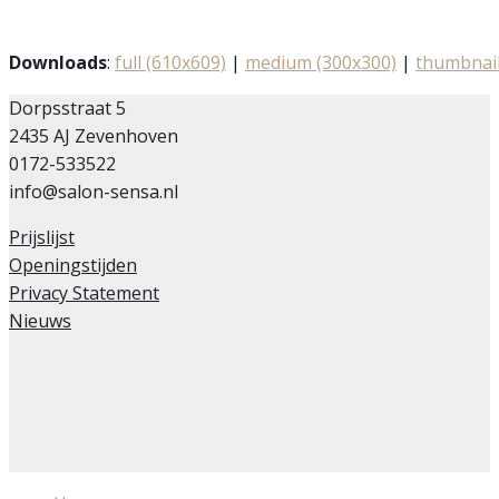
Downloads
:
full (610x609)
|
medium (300x300)
|
thumbnail
Dorpsstraat 5
2435 AJ Zevenhoven
0172-533522
info@salon-sensa.nl
Prijslijst
Openingstijden
Privacy Statement
Nieuws